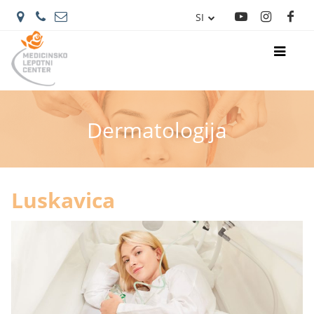
SI
IT
Dermatologija
Luskavica