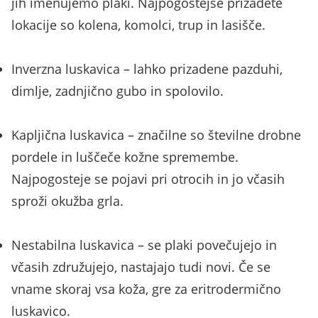
jih imenujemo plaki. Najpogostejše prizadete
lokacije so kolena, komolci, trup in lasišče.
Inverzna luskavica – lahko prizadene pazduhi,
dimlje, zadnjično gubo in spolovilo.
Kapljična luskavica – značilne so številne drobne
pordele in luščeče kožne spremembe.
Najpogosteje se pojavi pri otrocih in jo včasih
sproži okužba grla.
Nestabilna luskavica – se plaki povečujejo in
včasih združujejo, nastajajo tudi novi. Če se
vname skoraj vsa koža, gre za eritrodermično
luskavico.