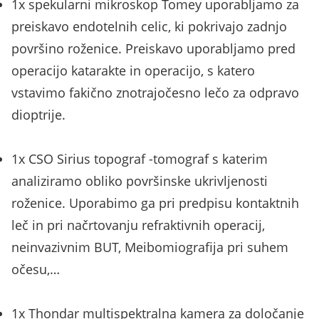
1x spekularni mikroskop Tomey uporabljamo za
preiskavo endotelnih celic, ki pokrivajo zadnjo
površino roženice. Preiskavo uporabljamo pred
operacijo katarakte in operacijo, s katero
vstavimo fakično znotrajočesno lečo za odpravo
dioptrije.
1x CSO Sirius topograf -tomograf s katerim
analiziramo obliko površinske ukrivljenosti
roženice. Uporabimo ga pri predpisu kontaktnih
leč in pri načrtovanju refraktivnih operacij,
neinvazivnim BUT, Meibomiografija pri suhem
očesu,…
1x Thondar multispektralna kamera za določanje