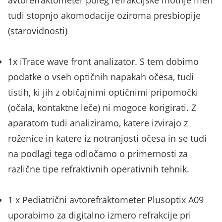
avtorefraktometer poleg refrakcijske motnje meri
tudi stopnjo akomodacije oziroma presbiopije
(starovidnosti)
1x iTrace wave front analizator. S tem dobimo
podatke o vseh optičnih napakah očesa, tudi
tistih, ki jih z običajnimi optičnimi pripomočki
(očala, kontaktne leče) ni mogoce korigirati. Z
aparatom tudi analiziramo, katere izvirajo z
roženice in katere iz notranjosti očesa in se tudi
na podlagi tega odločamo o primernosti za
različne tipe refraktivnih operativnih tehnik.
1 x Pediatrični avtorefraktometer Plusoptix A09
uporabimo za digitalno izmero refrakcije pri