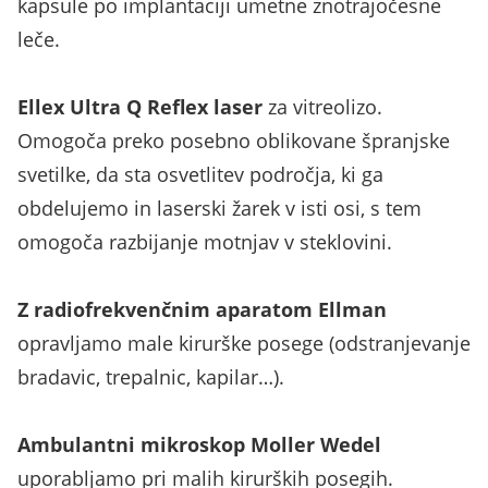
kapsule po implantaciji umetne znotrajočesne
leče.
Ellex Ultra Q Reflex laser
za vitreolizo.
Omogoča preko posebno oblikovane špranjske
svetilke, da sta osvetlitev področja, ki ga
obdelujemo in laserski žarek v isti osi, s tem
omogoča razbijanje motnjav v steklovini.
Z radiofrekvenčnim aparatom Ellman
opravljamo male kirurške posege (odstranjevanje
bradavic, trepalnic, kapilar…).
Ambulantni mikroskop Moller Wedel
uporabljamo pri malih kirurških posegih.