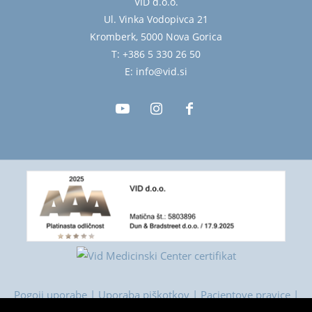
VID d.o.o.
Ul. Vinka Vodopivca 21
Kromberk, 5000 Nova Gorica
T: +386 5 330 26 50
E: info@vid.si
Pogoji uporabe
|
Uporaba piškotkov
|
Pacientove pravice
|