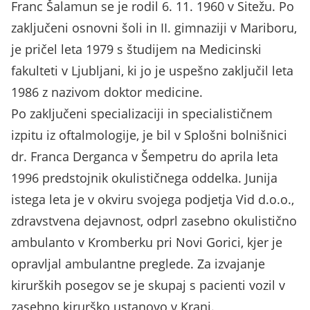
Franc Šalamun se je rodil 6. 11. 1960 v Sitežu. Po
zaključeni osnovni šoli in II. gimnaziji v Mariboru,
je pričel leta 1979 s študijem na Medicinski
fakulteti v Ljubljani, ki jo je uspešno zaključil leta
1986 z nazivom doktor medicine.
Po zaključeni specializaciji in specialističnem
izpitu iz oftalmologije, je bil v Splošni bolnišnici
dr. Franca Derganca v Šempetru do aprila leta
1996 predstojnik okulističnega oddelka. Junija
istega leta je v okviru svojega podjetja Vid d.o.o.,
zdravstvena dejavnost, odprl zasebno okulistično
ambulanto v Kromberku pri Novi Gorici, kjer je
opravljal ambulantne preglede. Za izvajanje
kirurških posegov se je skupaj s pacienti vozil v
zasebno kirurško ustanovo v Kranj.