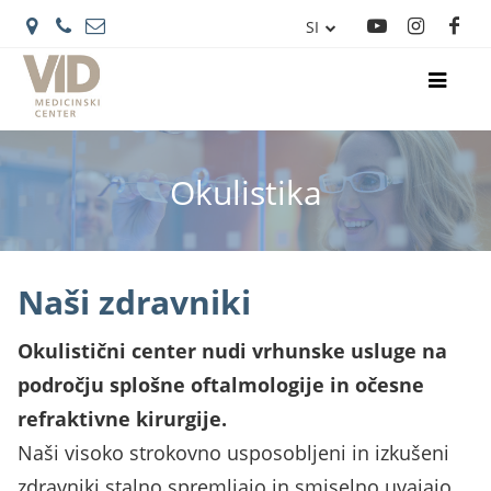
SI
IT
Okulistika
Naši zdravniki
Okulistični center nudi vrhunske usluge na
področju splošne oftalmologije in očesne
refraktivne kirurgije.
Naši visoko strokovno usposobljeni in izkušeni
zdravniki stalno spremljajo in smiselno uvajajo