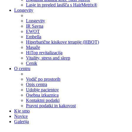
Lasje in pregled lasišča s HairMetrix®
Longevity
Longevity
IR Savna
EWOT
Embella
Hiperbarične kisikove terapije (HBOT)
Masaže
HiTop revitalizacija
Vitality, stress and sleep
Cenik
O centru
Vodič po prostorih
Opis centra
Udobje pacientov
Osebna izkaznica
Kontaktni podatki
Pravni podatki in kakovost
Kje smo
Novice
Galerija