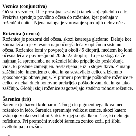
Veznica (conjunctiva)
Očesno veznico, ki je prosojna, sestavlja tanek sloj epitelnih celic.
Prekriva sprednjo površino očesa do roženice, kjer prehaja v
roženični epitel. Njena naloga je varovanje sprednjih delov očesa.
Roženica (cornea)
Roženica je prozorni del očesa, skozi katerega gledamo. Deluje kot
zbirna leča in je v resnici najmočnejša leča v optičnem sistemu
očesa. Roženica lomi v povprečju okoli 45 dioptrij, medtem ko lomi
očesna leča v povprečju od 20 do 22 dioptrij. To je razlog, da že
najmanjša sprememba na roženici lahko pripelje do poslabšanja
vida, ki postane zamegljen. Sestavljena je iz 5 slojev tkiva. Zunanji
zaščitni sloj imenujemo epitel in ga sestavljajo celice z izjemno
sposobnostjo obnavljanja. V primeru povrhnje poškodbe roženice te
celice v nekaj dneh ponovno prekrijejo poškodovani del in ga tako
zaščitijo. Globlji sloji roženice zagotavljajo statično trdnost roženice.
Šarenica (iris)
Šarenica je barvni kolobar mišičnega in pigmentnega tkiva med
roženico in lečo. Šarenica spreminja velikost zenice, skozi katero
vstopajo v oko svetlobni žarki. V njej so gladke mišice, ki delujejo
refleksno. Pri premočni svetlobi šarenica zenico zoži, pri šibki
svetlobi pa jo razširi.