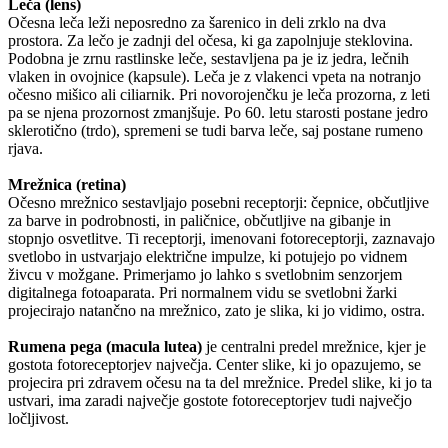
Leča (lens)
Očesna leča leži neposredno za šarenico in deli zrklo na dva
prostora. Za lečo je zadnji del očesa, ki ga zapolnjuje steklovina.
Podobna je zrnu rastlinske leče, sestavljena pa je iz jedra, lečnih
vlaken in ovojnice (kapsule). Leča je z vlakenci vpeta na notranjo
očesno mišico ali ciliarnik. Pri novorojenčku je leča prozorna, z leti
pa se njena prozornost zmanjšuje. Po 60. letu starosti postane jedro
sklerotično (trdo), spremeni se tudi barva leče, saj postane rumeno
rjava.
Mrežnica (retina)
Očesno mrežnico sestavljajo posebni receptorji: čepnice, občutljive
za barve in podrobnosti, in paličnice, občutljive na gibanje in
stopnjo osvetlitve. Ti receptorji, imenovani fotoreceptorji, zaznavajo
svetlobo in ustvarjajo električne impulze, ki potujejo po vidnem
živcu v možgane. Primerjamo jo lahko s svetlobnim senzorjem
digitalnega fotoaparata. Pri normalnem vidu se svetlobni žarki
projecirajo natančno na mrežnico, zato je slika, ki jo vidimo, ostra.
Rumena pega (macula lutea)
je centralni predel mrežnice, kjer je
gostota fotoreceptorjev največja. Center slike, ki jo opazujemo, se
projecira pri zdravem očesu na ta del mrežnice. Predel slike, ki jo ta
ustvari, ima zaradi največje gostote fotoreceptorjev tudi največjo
ločljivost.