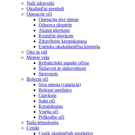
Naši zdravniki
Okulistični pregledi
Operacije oči
Operacija sive mrene
Odprava dioptrije
Akutni glavkom
Kronični glavkom
Zdravljenje keratokonusa
Estetska okuloplastična kirurgija
Oko in vid
Motnje vida
Refrakcijske napake očesa
Škilavost in slabovidnost
Stereopsis
Bolezni oči
Siva mrena (cataracta)
Bolezni mrežnice
Glavkom
Suhe oči
Keratokonus
Vnetja oči
Poškodbe oči
Naša tehnologija
Ceniki
Cenik okulističnih pregledov