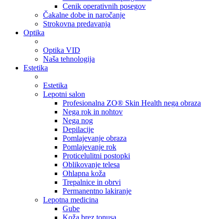
Cenik operativnih posegov
Čakalne dobe in naročanje
Strokovna predavanja
Optika
Optika VID
Naša tehnologija
Estetika
Estetika
Lepotni salon
Profesionalna ZO® Skin Health nega obraza
Nega rok in nohtov
Nega nog
Depilacije
Pomlajevanje obraza
Pomlajevanje rok
Proticelulitni postopki
Oblikovanje telesa
Ohlapna koža
Trepalnice in obrvi
Permanentno lakiranje
Lepotna medicina
Gube
Koža brez tonusa