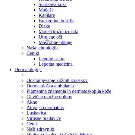
Starikava koža
Madeži
Kapilare
Brazgotine in strije
Dlake
Moteči kožni izrastki
Utrujene oči
Maščobne obloge
Naša tehnologija
Ceniki
Lepotni salon
Lepotna medicina
Dermatologija
Odstranjevanje kožnih izrastkov
Dermatološka ambulanta
Pigmentna znamenja in dermatoskopija kože
Glivične okužbe nohtov
Akne
Atopijski dermatitis
Luskavica
Virusne bradavice
Cenik
Naši zdravniki
Digitalna analiza kože Skin Mirror