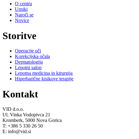
O centru
Urniki
Naroči se
Novice
Storitve
Operacije oči
Korekcijska očala
Dermatologija
Lepotni salon
Lepotna medicina in kirurgija
Hiperbarične kisikove terapije
Kontakt
VID d.o.o.
Ul. Vinka Vodopivca 21
Kromberk, 5000 Nova Gorica
T: +386 5 330 26 50
E: info@vid.si