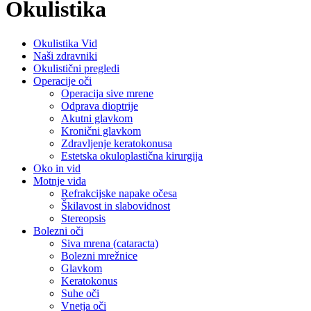
Okulistika
Okulistika Vid
Naši zdravniki
Okulistični pregledi
Operacije oči
Operacija sive mrene
Odprava dioptrije
Akutni glavkom
Kronični glavkom
Zdravljenje keratokonusa
Estetska okuloplastična kirurgija
Oko in vid
Motnje vida
Refrakcijske napake očesa
Škilavost in slabovidnost
Stereopsis
Bolezni oči
Siva mrena (cataracta)
Bolezni mrežnice
Glavkom
Keratokonus
Suhe oči
Vnetja oči