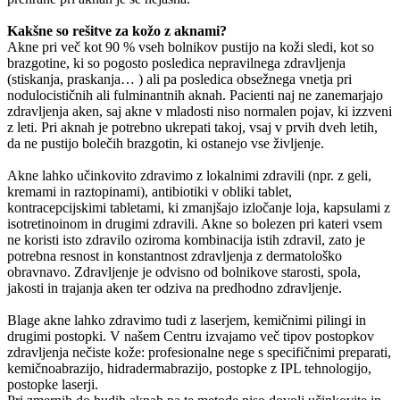
Kakšne so rešitve za kožo z aknami?
Akne pri več kot 90 % vseh bolnikov pustijo na koži sledi, kot so
brazgotine, ki so pogosto posledica nepravilnega zdravljenja
(stiskanja, praskanja… ) ali pa posledica obsežnega vnetja pri
nodulocističnih ali fulminantnih aknah. Pacienti naj ne zanemarjajo
zdravljenja aken, saj akne v mladosti niso normalen pojav, ki izzveni
z leti. Pri aknah je potrebno ukrepati takoj, vsaj v prvih dveh letih,
da ne pustijo bolečih brazgotin, ki ostanejo vse življenje.
Akne lahko učinkovito zdravimo z lokalnimi zdravili (npr. z geli,
kremami in raztopinami), antibiotiki v obliki tablet,
kontracepcijskimi tabletami, ki zmanjšajo izločanje loja, kapsulami z
isotretinoinom in drugimi zdravili. Akne so bolezen pri kateri vsem
ne koristi isto zdravilo oziroma kombinacija istih zdravil, zato je
potrebna resnost in konstantnost zdravljenja z dermatološko
obravnavo. Zdravljenje je odvisno od bolnikove starosti, spola,
jakosti in trajanja aken ter odziva na predhodno zdravljenje.
Blage akne lahko zdravimo tudi z laserjem, kemičnimi pilingi in
drugimi postopki. V našem Centru izvajamo več tipov postopkov
zdravljenja nečiste kože: profesionalne nege s specifičnimi preparati,
kemičnoabrazijo, hidradermabrazijo, postopke z IPL tehnologijo,
postopke laserji.