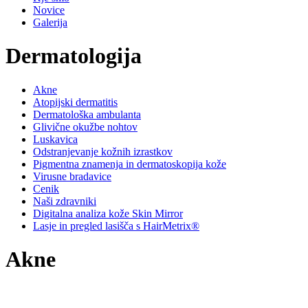
Novice
Galerija
Dermatologija
Akne
Atopijski dermatitis
Dermatološka ambulanta
Glivične okužbe nohtov
Luskavica
Odstranjevanje kožnih izrastkov
Pigmentna znamenja in dermatoskopija kože
Virusne bradavice
Cenik
Naši zdravniki
Digitalna analiza kože Skin Mirror
Lasje in pregled lasišča s HairMetrix®
Akne