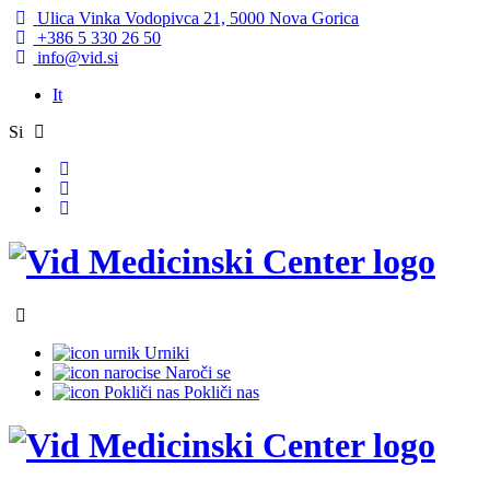
Ulica Vinka Vodopivca 21, 5000 Nova Gorica
+386 5 330 26 50
info@vid.si
It
Si
Urniki
Naroči se
Pokliči nas