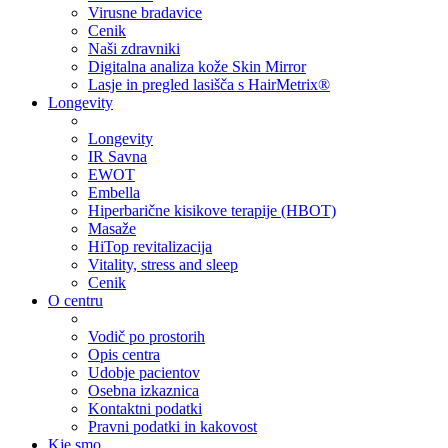
Virusne bradavice
Cenik
Naši zdravniki
Digitalna analiza kože Skin Mirror
Lasje in pregled lasišča s HairMetrix®
Longevity
Longevity
IR Savna
EWOT
Embella
Hiperbarične kisikove terapije (HBOT)
Masaže
HiTop revitalizacija
Vitality, stress and sleep
Cenik
O centru
Vodič po prostorih
Opis centra
Udobje pacientov
Osebna izkaznica
Kontaktni podatki
Pravni podatki in kakovost
Kje smo