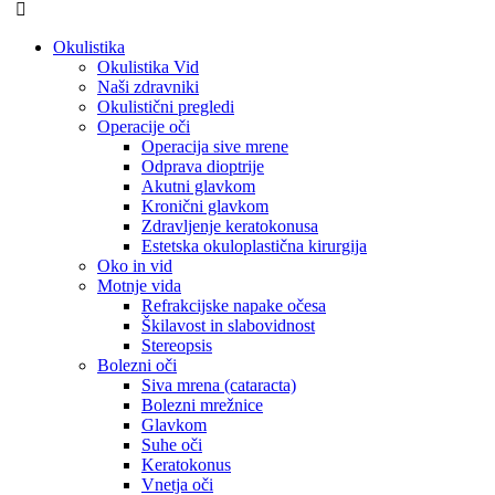
Okulistika
Okulistika Vid
Naši zdravniki
Okulistični pregledi
Operacije oči
Operacija sive mrene
Odprava dioptrije
Akutni glavkom
Kronični glavkom
Zdravljenje keratokonusa
Estetska okuloplastična kirurgija
Oko in vid
Motnje vida
Refrakcijske napake očesa
Škilavost in slabovidnost
Stereopsis
Bolezni oči
Siva mrena (cataracta)
Bolezni mrežnice
Glavkom
Suhe oči
Keratokonus
Vnetja oči