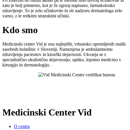
Pri zmernih do hudih aknah pa te metode niso dovolj učinkovite in
zato je bolj primerno, kot je že zgoraj napisano, farmakolosko
zdravljenje. To je zelo učinkovito in ob nadzoru dermatologa zelo
varno, z le redkimi stranskimi učinki.
Kdo smo
Medicinski center Vid je ena najlepših, vrhunsko opremljenih malih
zasebnih bolnišnic v Sloveniji. Namenjena je ambulantnemu
zdravljenju pacientov in kirurški dejavnosti. Ukvarja se s
specialistično okulistično dejavnostjo, optiko, lepotno medicino s
kirurgijo in dermatologijo.
Medicinski Center Vid
O centru