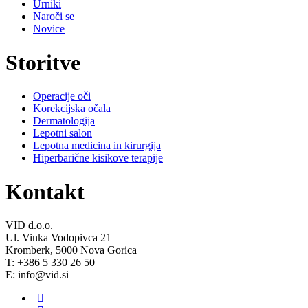
Urniki
Naroči se
Novice
Storitve
Operacije oči
Korekcijska očala
Dermatologija
Lepotni salon
Lepotna medicina in kirurgija
Hiperbarične kisikove terapije
Kontakt
VID d.o.o.
Ul. Vinka Vodopivca 21
Kromberk, 5000 Nova Gorica
T: +386 5 330 26 50
E: info@vid.si