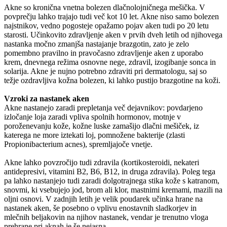
Akne so kronična vnetna bolezen dlačnolojničnega mešička. V
povprečju lahko trajajo tudi več kot 10 let. Akne niso samo bolezen
najstnikov, vedno pogosteje opažamo pojav aken tudi po 20 letu
starosti. Učinkovito zdravljenje aken v prvih dveh letih od njihovega
nastanka močno zmanjša nastajanje brazgotin, zato je zelo
pomembno pravilno in pravočasno zdravljenje aken z uporabo
krem, dnevnega režima osnovne nege, zdravil, izogibanje sonca in
solarija. Akne je nujno potrebno zdraviti pri dermatologu, saj so
težje ozdravljiva kožna bolezen, ki lahko pustijo brazgotine na koži.
Vzroki za nastanek aken
Akne nastanejo zaradi prepletanja več dejavnikov: povdarjeno
izločanje loja zaradi vpliva spolnih hormonov, motnje v
poroženevanju kože, kožne luske zamašijo dlačni mešiček, iz
katerega ne more iztekati loj, pomnožene bakterije (zlasti
Propionibacterium acnes), spremljajoče vnetje.
Akne lahko povzročijo tudi zdravila (kortikosteroidi, nekateri
antidepresivi, vitamini B2, B6, B12, in druga zdravila). Poleg tega
pa lahko nastanjejo tudi zaradi dolgotrajnega stika kože s katranom,
snovmi, ki vsebujejo jod, brom ali klor, mastnimi kremami, mazili na
oljni osnovi. V zadnjih letih je velik poudarek učinka hrane na
nastanek aken, še posebno o vplivu enostavnih sladkorjev in
mlečnih beljakovin na njihov nastanek, vendar je trenutno vloga
prehrane pri aknah je še nejasna.