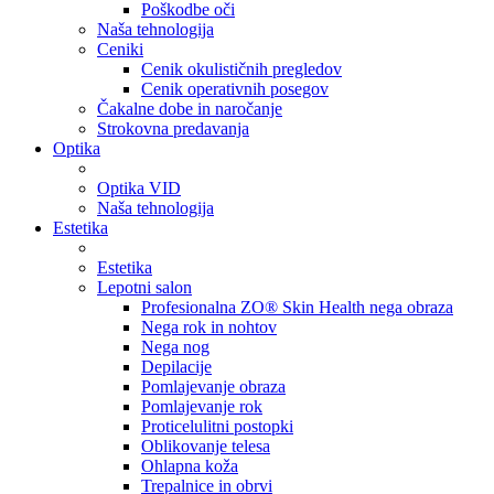
Poškodbe oči
Naša tehnologija
Ceniki
Cenik okulističnih pregledov
Cenik operativnih posegov
Čakalne dobe in naročanje
Strokovna predavanja
Optika
Optika VID
Naša tehnologija
Estetika
Estetika
Lepotni salon
Profesionalna ZO® Skin Health nega obraza
Nega rok in nohtov
Nega nog
Depilacije
Pomlajevanje obraza
Pomlajevanje rok
Proticelulitni postopki
Oblikovanje telesa
Ohlapna koža
Trepalnice in obrvi