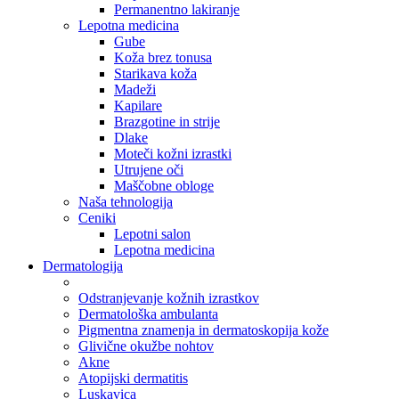
Permanentno lakiranje
Lepotna medicina
Gube
Koža brez tonusa
Starikava koža
Madeži
Kapilare
Brazgotine in strije
Dlake
Moteči kožni izrastki
Utrujene oči
Maščobne obloge
Naša tehnologija
Ceniki
Lepotni salon
Lepotna medicina
Dermatologija
Odstranjevanje kožnih izrastkov
Dermatološka ambulanta
Pigmentna znamenja in dermatoskopija kože
Glivične okužbe nohtov
Akne
Atopijski dermatitis
Luskavica