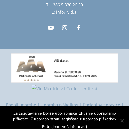
T: +386 5 330 26 50
E: info@vid.si
Pogoji uporabe
|
Uporaba piškotkov
|
Pacientove pravice
|
Zbiranje podatkov
Za zagotavljanje boljše uporabniške izkušnje uporabljamo
piškotke. Z uporabo strani soglašate z uporabo piškotkov
© 2026. Vse pravice pridržane. VID Medicinski Center |
Potrjujem
Več informacij
Okulistika, Optika, Estetika, Dermatologija.