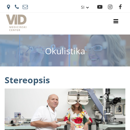
SI
IT
Okulistika
Stereopsis