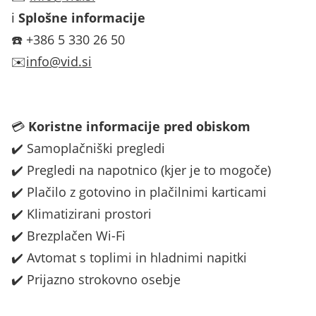
ℹ️
Splošne informacije
☎️ +386 5 330 26 50
✉️
info@vid.si
💳
Koristne informacije pred obiskom
✔️ Samoplačniški pregledi
✔️ Pregledi na napotnico (kjer je to mogoče)
✔️ Plačilo z gotovino in plačilnimi karticami
✔️ Klimatizirani prostori
✔️ Brezplačen Wi-Fi
✔️ Avtomat s toplimi in hladnimi napitki
✔️ Prijazno strokovno osebje