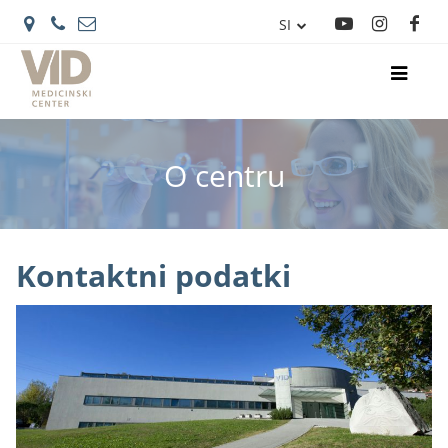
SI
IT
O centru
Kontaktni podatki