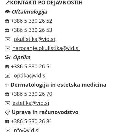
📍KONTAKTI PO DEJAVNOSTIH
👁️
Oftalmologija
☎️ +386 5 330 26 52
☎️ +386 5 330 26 53
✉️
okulistika@vid.si
✉️
narocanje.okulistika@vid.si
👓
Optika
☎️ +386 5 330 26 51
✉️
optika@vid.si
✨
Dermatologija in estetska medicina
☎️ +386 5 330 26 70
✉️
estetika@vid.si
📋
Uprava in računovodstvo
☎️ +386 5 330 26 81
✉️
info@vid.si