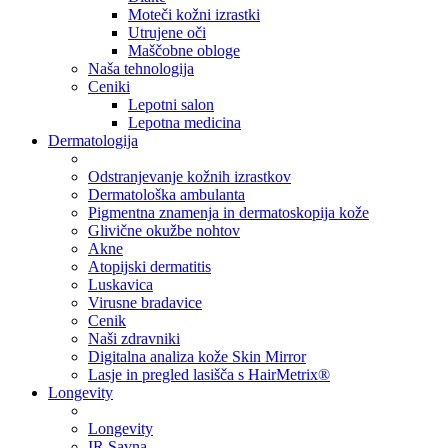
Moteči kožni izrastki
Utrujene oči
Maščobne obloge
Naša tehnologija
Ceniki
Lepotni salon
Lepotna medicina
Dermatologija
Odstranjevanje kožnih izrastkov
Dermatološka ambulanta
Pigmentna znamenja in dermatoskopija kože
Glivične okužbe nohtov
Akne
Atopijski dermatitis
Luskavica
Virusne bradavice
Cenik
Naši zdravniki
Digitalna analiza kože Skin Mirror
Lasje in pregled lasišča s HairMetrix®
Longevity
Longevity
IR Savna