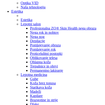
Optika VID
Naša tehnologija
Estetika
Estetika
Lepotni salon
Profesionalna ZO® Skin Health nega obraza
Nega rok in nohtov
Nega nog
Depilacije
Pomlajevanje obraza
Pomlajevanje rok
Proticelulitni postopki
Oblikovanje telesa
Ohlapna koža
Trepalnice in obrvi
Permanentno lakiranje
Lepotna medicina
Gube
Koža brez tonusa
Starikava koža
Madeži
Kapilare
Brazgotine in strije
Dlake