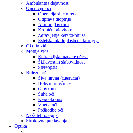
Ambulantna dejavnost
Operacije oči
Operacija sive mrene
Odprava dioptrije
Akutni glavkom
Kronični glavkom
Zdravljenje keratokonusa
Estetska okuloplastična kirurgija
Oko in vid
Motnje vida
Refrakcijske napake očesa
Škilavost in slabovidnost
Stereopsis
Bolezni oči
Siva mrena (cataracta)
Bolezni mrežnice
Glavkom
Suhe oči
Keratokonus
Vnetja oči
Poškodbe oči
Naša tehnologija
Strokovna predavanja
Optika