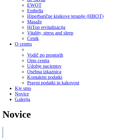
EWOT
Embella
Hiperbarične kisikove terapije (HBOT)
Masaže
HiTop revitalizacija
Vitality, stress and sleep
Cenik
O centru
Vodič po prostorih
Opis centra
Udobje pacientov
Osebna izkaznica
Kontaktni podatki
Pravni podatki in kakovost
Kje smo
Novice
Galerija
Novice