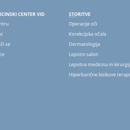
ICINSKI CENTER VID
STORITVE
ntru
Operacije oči
ki
Korekcijska očala
či se
Dermatologija
ce
Lepotni salon
Lepotna medicina in kirurgi
Hiperbarične kisikove terapi