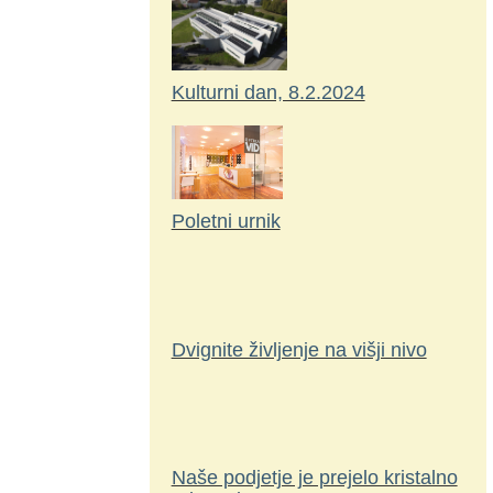
Kulturni dan, 8.2.2024
Poletni urnik
Dvignite življenje na višji nivo
Naše podjetje je prejelo kristalno