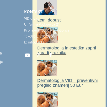
KONTAKT
VID d.o.o.
Letni dopusti
Ul. Vinka Vodopivca 21
Kromberk, 5000 Nova Gorica
T: +386 5 330 26 50
E: info@vid.si
Dermatologija in estetika zaprti
zaradi praznika
ja
je
Dermatologija VID – preventivni
pregled znamenj 50 Eur