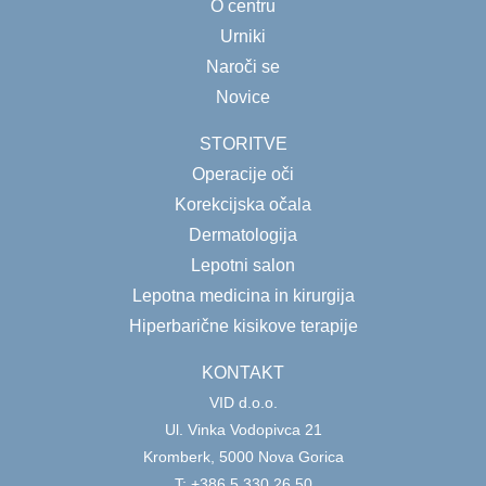
O centru
Urniki
Naroči se
Novice
STORITVE
Operacije oči
Korekcijska očala
Dermatologija
Lepotni salon
Lepotna medicina in kirurgija
Hiperbarične kisikove terapije
KONTAKT
VID d.o.o.
Ul. Vinka Vodopivca 21
Kromberk, 5000 Nova Gorica
T: +386 5 330 26 50